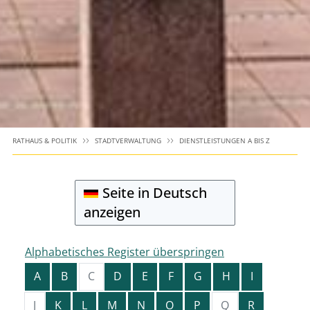
RATHAUS & POLITIK
STADTVERWALTUNG
DIENSTLEISTUNGEN A BIS Z
Seite in Deutsch
anzeigen
Alphabetisches Register überspringen
A
B
C
D
E
F
G
H
I
J
K
L
M
N
O
P
Q
R