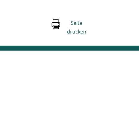
Seite
drucken
Unsere Social Media Kanäle
Facebook
Instagram
Youtube
Stage