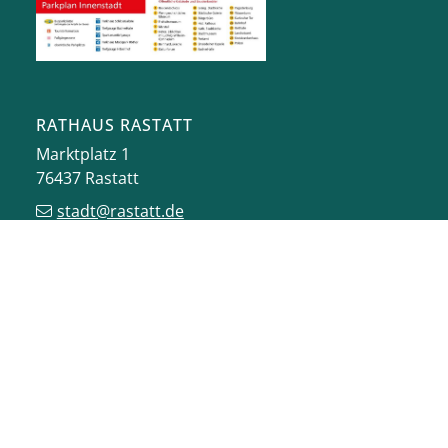
RATHAUS RASTATT
Marktplatz 1
76437
Rastatt
stadt@rastatt.de
07222 972-0
BÜRGERBÜRO
Herrenstraße 15
76437
Rastatt
buergerbuero@rastatt.de
07222 972-7110