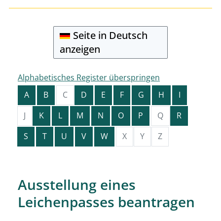
Seite in Deutsch
anzeigen
Alphabetisches Register überspringen
A
B
C
D
E
F
G
H
I
J
K
L
M
N
O
P
Q
R
S
T
U
V
W
X
Y
Z
Ausstellung eines
Leichenpasses beantragen