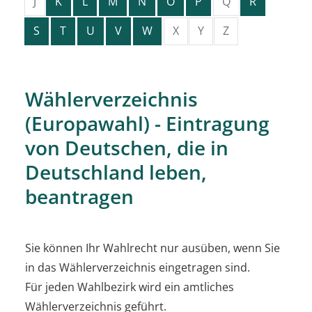
J
K
L
M
N
O
P
Q
R
S
T
U
V
W
X
Y
Z
Wählerverzeichnis
(Europawahl) - Eintragung
von Deutschen, die in
Deutschland leben,
beantragen
Sie können Ihr Wahlrecht nur ausüben, wenn Sie
in das Wählerverzeichnis eingetragen sind.
Für jeden Wahlbezirk wird ein amtliches
Wählerverzeichnis geführt.