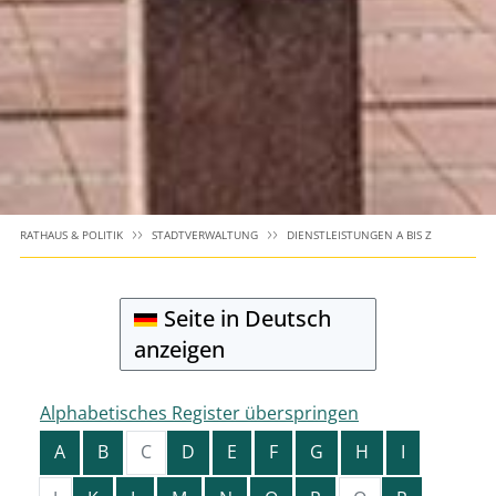
RATHAUS & POLITIK
STADTVERWALTUNG
DIENSTLEISTUNGEN A BIS Z
Seite in Deutsch
anzeigen
Alphabetisches Register überspringen
A
B
C
D
E
F
G
H
I