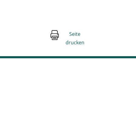
Seite
drucken
Unsere Social Media Kanäle
Facebook
Instagram
Youtube
Stage