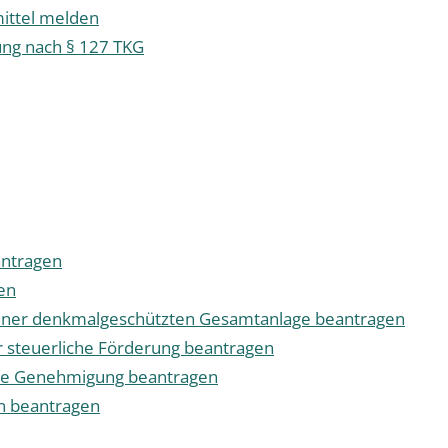
ttel melden
ung nach § 127 TKG
antragen
en
iner denkmalgeschützten Gesamtanlage beantragen
r steuerliche Förderung beantragen
che Genehmigung beantragen
n beantragen