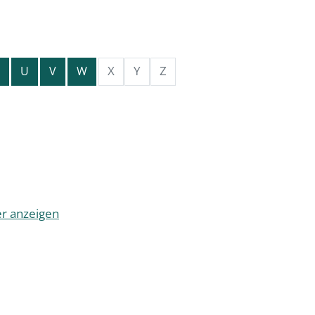
X
Y
Z
U
V
W
er anzeigen