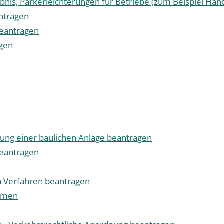
is, Parkerleichterungen für Betriebe (zum Beispiel Ha
ntragen
beantragen
agen
ng einer baulichen Anlage beantragen
eantragen
 Verfahren beantragen
ehmen