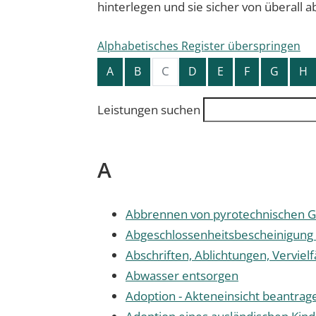
hinterlegen und sie sicher von überall a
Alphabetisches Register überspringen
C
A
B
D
E
F
G
H
Leistungen suchen
A
Abbrennen von pyrotechnischen Ge
Abgeschlossenheitsbescheinigung 
Abschriften, Ablichtungen, Verviel
Abwasser entsorgen
Adoption - Akteneinsicht beantrag