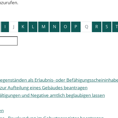
bzurufen.
J
Q
I
K
L
M
N
O
P
R
S
T
genständen als Erlaubnis- oder Befähigungsscheininhab
zur Aufteilung eines Gebäudes beantragen
fältigungen und Negative amtlich beglaubigen lassen
en