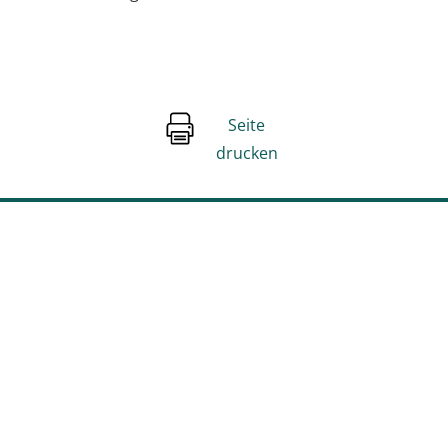
Seite
drucken
Unsere Social Media Kanäle
Facebook
Instagram
Youtube
Stage