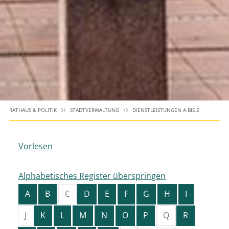
RATHAUS & POLITIK
STADTVERWALTUNG
DIENSTLEISTUNGEN A BIS Z
Vorlesen
Alphabetisches Register überspringen
A
B
C
D
E
F
G
H
I
J
K
L
M
N
O
P
Q
R