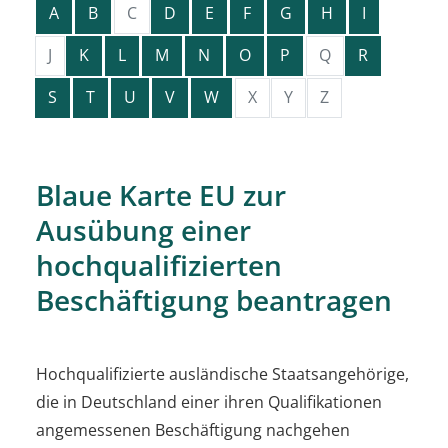
A
B
C
D
E
F
G
H
I
J
K
L
M
N
O
P
Q
R
S
T
U
V
W
X
Y
Z
Blaue Karte EU zur
Ausübung einer
hochqualifizierten
Beschäftigung beantragen
Hochqualifizierte ausländische Staatsangehörige,
die in Deutschland einer ihren Qualifikationen
angemessenen Beschäftigung nachgehen