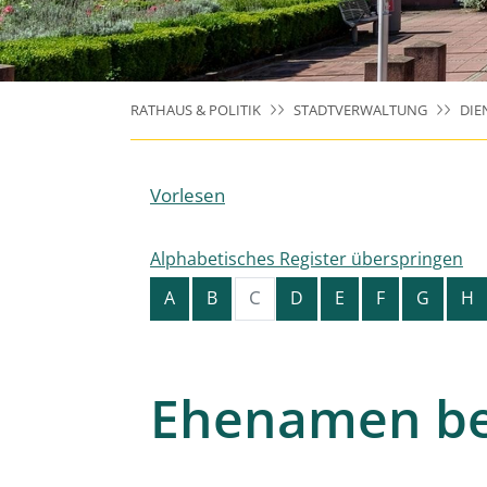
RATHAUS & POLITIK
STADTVERWALTUNG
DIE
Vorlesen
Alphabetisches Register überspringen
C
A
B
D
E
F
G
H
Ehenamen b