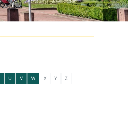
X
Y
Z
U
V
W