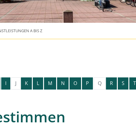
NSTLEISTUNGEN A BIS Z
J
Q
I
K
L
M
N
O
P
R
S
T
estimmen