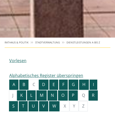
RATHAUS & POLITIK
STADTVERWALTUNG
DIENSTLEISTUNGEN A BIS Z
Vorlesen
Alphabetisches Register überspringen
A
B
C
D
E
F
G
H
I
J
K
L
M
N
O
P
Q
R
S
T
U
V
W
X
Y
Z