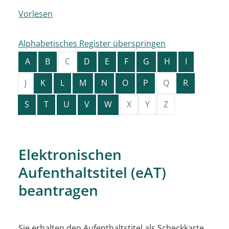
Vorlesen
Alphabetisches Register überspringen
A
B
C
D
E
F
G
H
I
J
K
L
M
N
O
P
Q
R
S
T
U
V
W
X
Y
Z
Elektronischen
Aufenthaltstitel (eAT)
beantragen
Sie erhalten den Aufenthaltstitel als Scheckkarte