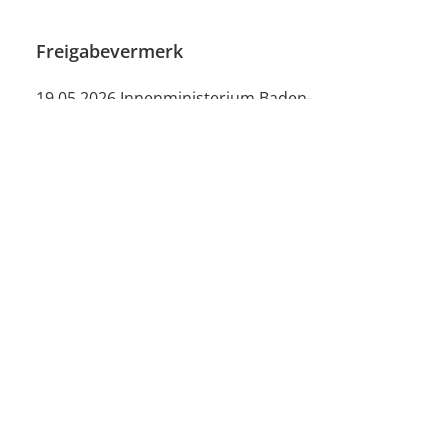
Freigabevermerk
19.05.2026 Innenministerium Baden-
Württemberg
Seite
drucken
Unsere Social Media Kanäle