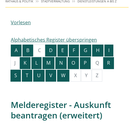
RATHAUS & POLITIK
STADTVERWALTUNG
DIENSTLEISTUNGEN A BIS Z
Vorlesen
Alphabetisches Register überspringen
A
B
C
D
E
F
G
H
I
J
K
L
M
N
O
P
Q
R
S
T
U
V
W
X
Y
Z
Melderegister - Auskunft
beantragen (erweitert)