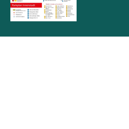
RATHAUS RASTATT
Marktplatz 1
76437
Rastatt
stadt@rastatt.de
07222 972-0
BÜRGERBÜRO
Herrenstraße 15
76437
Rastatt
buergerbuero@rastatt.de
07222 972-7110