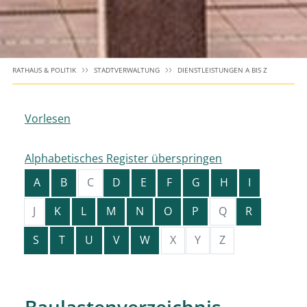
RATHAUS & POLITIK
STADTVERWALTUNG
DIENSTLEISTUNGEN A BIS Z
Vorlesen
Alphabetisches Register überspringen
A
B
C
D
E
F
G
H
I
J
K
L
M
N
O
P
Q
R
S
T
U
V
W
X
Y
Z
Baulastenverzeichnis -