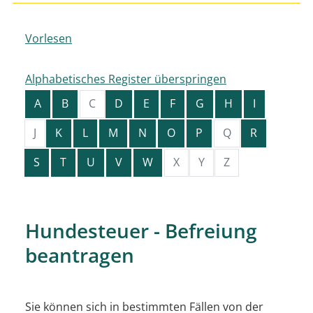
Vorlesen
Alphabetisches Register überspringen
A
B
C
D
E
F
G
H
I
J
K
L
M
N
O
P
Q
R
S
T
U
V
W
X
Y
Z
Hundesteuer - Befreiung
beantragen
Sie können sich in bestimmten Fällen von der