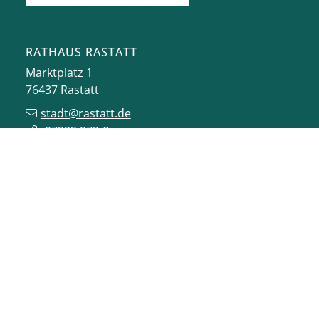
RATHAUS RASTATT
Marktplatz 1
76437
Rastatt
stadt@rastatt.de
07222 972-0
BÜRGERBÜRO
Herrenstraße 15
76437
Rastatt
buergerbuero@rastatt.de
07222 972-7110