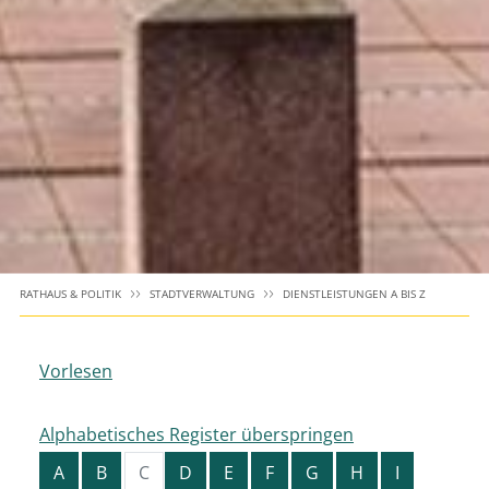
RATHAUS & POLITIK
STADTVERWALTUNG
DIENSTLEISTUNGEN A BIS Z
Vorlesen
Alphabetisches Register überspringen
A
B
C
D
E
F
G
H
I