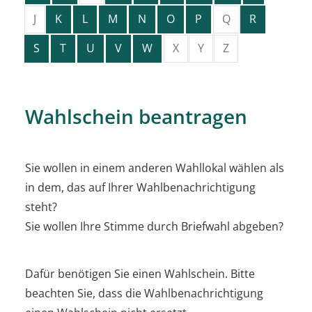
J
K
L
M
N
O
P
Q
R
S
T
U
V
W
X
Y
Z
Wahlschein beantragen
Sie wollen in einem anderen Wahllokal wählen als
in dem, das auf Ihrer Wahlbenachrichtigung
steht?
Sie wollen Ihre Stimme durch Briefwahl abgeben?
Dafür benötigen Sie einen Wahlschein. Bitte
beachten Sie, dass die Wahlbenachrichtigung