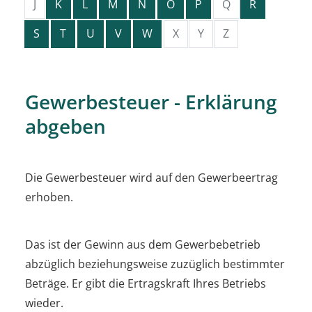
J
K
L
M
N
O
P
Q
R
S
T
U
V
W
X
Y
Z
Gewerbesteuer - Erklärung
abgeben
Die Gewerbesteuer wird auf den Gewerbeertrag
erhoben.
Das ist der Gewinn aus dem Gewerbebetrieb
abzüglich beziehungsweise zuzüglich bestimmter
Beträge. Er gibt die Ertragskraft Ihres Betriebs
wieder.