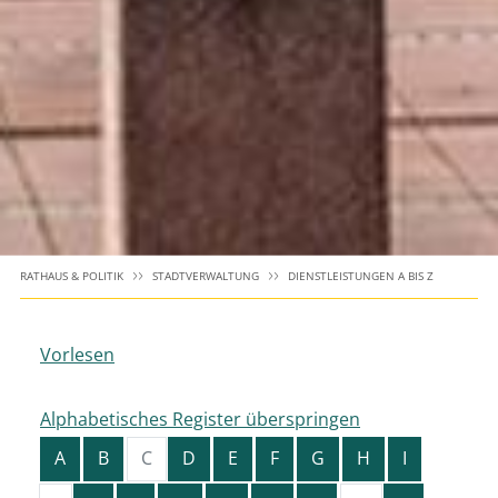
RATHAUS & POLITIK
STADTVERWALTUNG
DIENSTLEISTUNGEN A BIS Z
Vorlesen
Alphabetisches Register überspringen
A
B
C
D
E
F
G
H
I