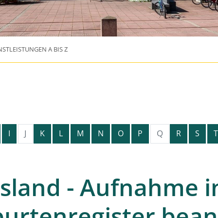
NSTLEISTUNGEN A BIS Z
J
Q
I
K
L
M
N
O
P
R
S
T
sland - Aufnahme i
urtenregister bea