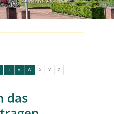
X
Y
Z
U
V
W
n das
ntragen