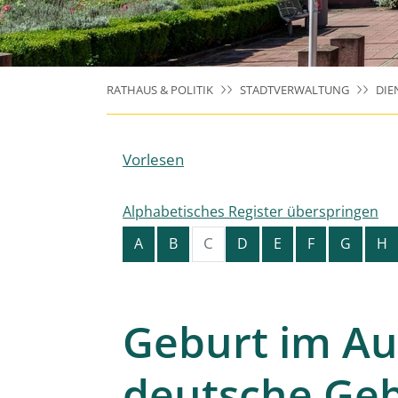
RATHAUS & POLITIK
STADTVERWALTUNG
DIE
Vorlesen
Alphabetisches Register überspringen
C
A
B
D
E
F
G
H
Geburt im Au
deutsche Geb