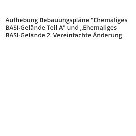
Aufhebung Bebauungspläne "Ehemaliges
BASI-Gelände Teil A" und „Ehemaliges
BASI-Gelände 2. Vereinfachte Änderung
Teil A" in Rastatt-Niederbühl,
rechtskräftig seit 18.12.2024
STADT RASTATT
Marktplatz 1
76437
Rastatt
stadt@rastatt.de
07222 972-0