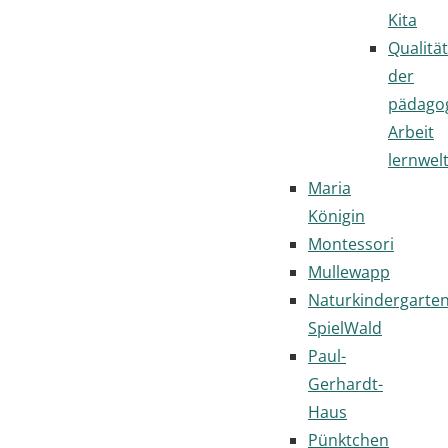
Kita
Qualität
der
pädago
Arbeit
lernwel
Maria
Königin
Montessori
Mullewapp
Naturkindergarte
SpielWald
Paul-
Gerhardt-
Haus
Pünktchen