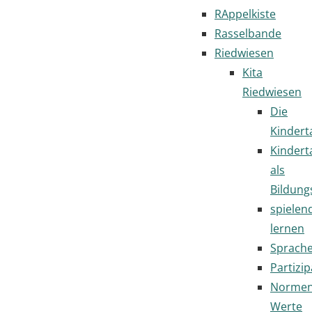
RAppelkiste
Rasselbande
Riedwiesen
Kita
Riedwiesen
Die
Kindert
Kindert
als
Bildung
spielen
lernen
Sprach
Partizip
Normen
Werte