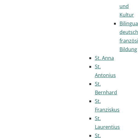
und
Kultur
Bilingua
deutsc
französ
Bildung
St. Anna
St.
Antonius
St.
Bernhard
St.
Franziskus
St.
Laurentius
St.