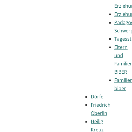
Erziehu
Erziehu
Pädago
Schwer
Tagesst
Eltern
und
Familie
BIBER
Familie
biber
Dörfel
Friedrich
Oberlin
Heilig
Kreuz