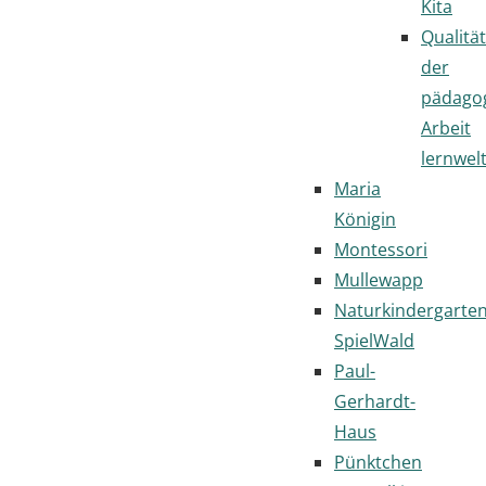
Kita
Qualität
der
pädago
Arbeit
lernwel
Maria
Königin
Montessori
Mullewapp
Naturkindergarte
SpielWald
Paul-
Gerhardt-
Haus
Pünktchen