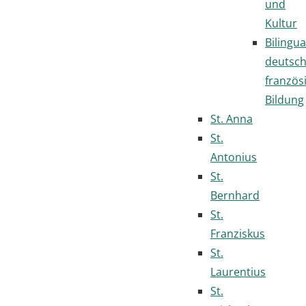
und
Kultur
Bilingua
deutsc
französ
Bildung
St. Anna
St.
Antonius
St.
Bernhard
St.
Franziskus
St.
Laurentius
St.