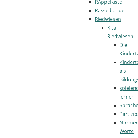
RAppelkiste
Rasselbande
Riedwiesen
Kita
Riedwiesen
Die
Kindert
Kindert
als
Bildung
spielen
lernen
Sprach
Partizip
Normen
Werte