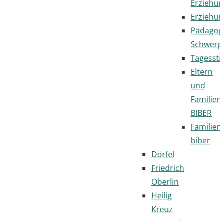
Erziehu
Erziehu
Pädago
Schwer
Tagesst
Eltern
und
Familie
BIBER
Familie
biber
Dörfel
Friedrich
Oberlin
Heilig
Kreuz