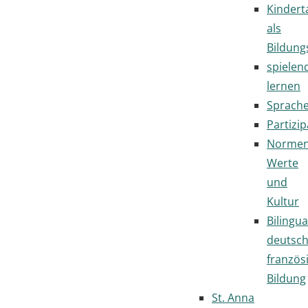
Kindert
als
Bildung
spielen
lernen
Sprach
Partizip
Normen
Werte
und
Kultur
Bilingua
deutsc
französ
Bildung
St. Anna