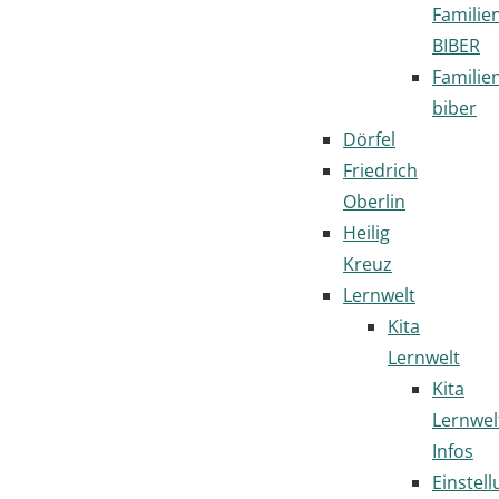
Familie
BIBER
Familie
biber
Dörfel
Friedrich
Oberlin
Heilig
Kreuz
Lernwelt
Kita
Lernwelt
Kita
Lernwel
Infos
Einstel