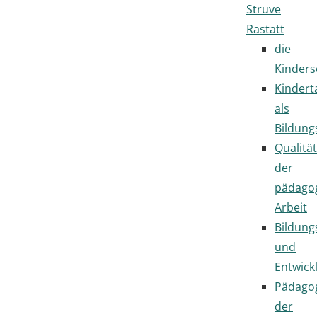
Struve
Rastatt
die
Kinders
Kindert
als
Bildung
Qualität
der
pädago
Arbeit
Bildung
und
Entwick
Pädago
der