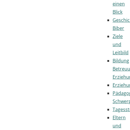
einen
Blick
Geschic
Biber
Ziele
und
Leitbild
Bildung
Betreu
Erziehu
Erziehu
Pädago
Schwer
Tagesst
Eltern
und