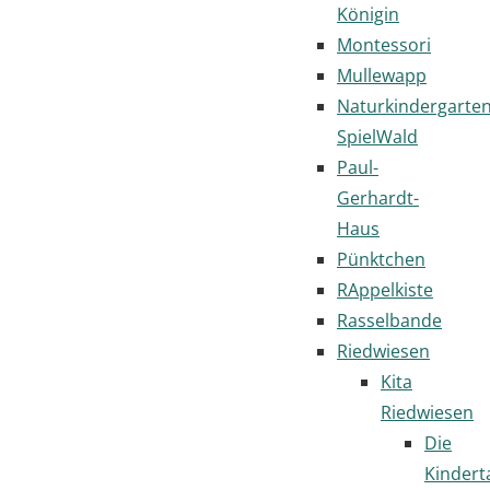
Königin
Montessori
Mullewapp
Naturkindergarte
SpielWald
Paul-
Gerhardt-
Haus
Pünktchen
RAppelkiste
Rasselbande
Riedwiesen
Kita
Riedwiesen
Die
Kindert