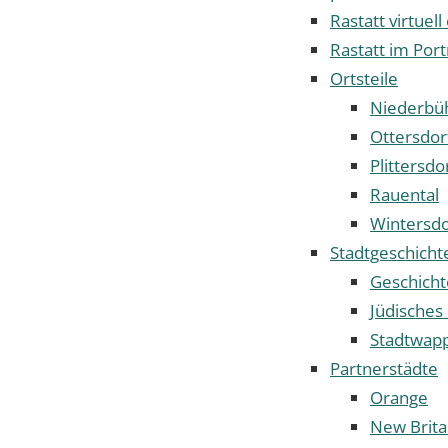
Rastatt virtuell
Rastatt im Port
Ortsteile
Niederbüh
Ottersdor
Plittersdo
Rauental
Wintersdo
Stadtgeschicht
Geschicht
Jüdisches
Stadtwap
Partnerstädte
Orange
New Brita