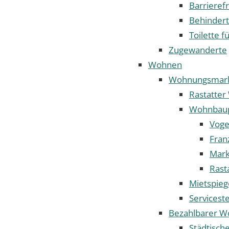
Barrieref
Behindert
Toilette fü
Zugewanderte
Wohnen
Wohnungsmar
Rastatte
Wohnbaup
Voge
Fran
Mark
Rast
Mietspieg
Servicest
Bezahlbarer 
Städtisc