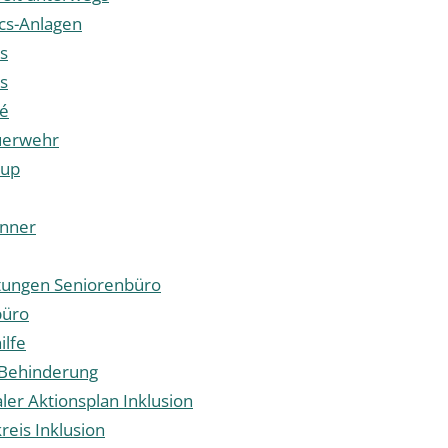
ics-Anlagen
s
ls
fé
uerwehr
cup
nner
tungen Seniorenbüro
büro
ilfe
Behinderung
r Aktionsplan Inklusion
reis Inklusion