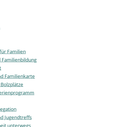
s
für Familien
d Familienbildung
t
nd Familienkarte
 Bolzplätze
erienprogramm
egation
nd Jugendtreffs
eit unterwegs