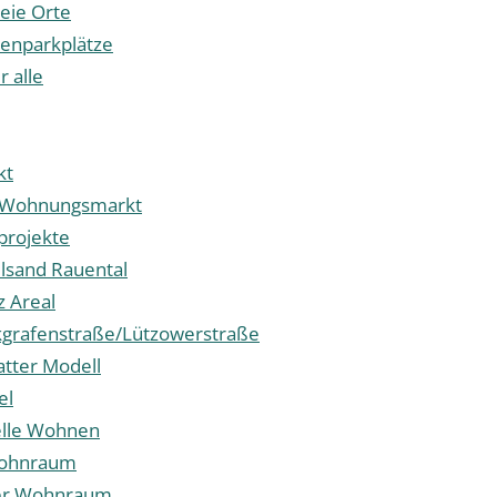
reie Orte
enparkplätze
r alle
kt
r Wohnungsmarkt
rojekte
lsand Rauental
z Areal
grafenstraße/Lützowerstraße
atter Modell
el
elle Wohnen
Wohnraum
her Wohnraum