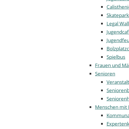
Calisthen
Skatepark
Legal Wal
Jugendca
Jugendfe
Bolzplatz
Spielbus
Frauen und Mä
Senioren
Veranstal
Senioren
Seniorenh
Menschen mit 
Kommunale
Expertenk