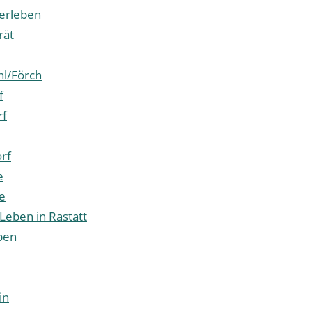
 erleben
rät
l/Förch
f
rf
rf
e
e
 Leben in Rastatt
pen
in