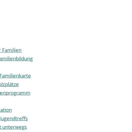
r Familien
amilienbildung
 Familienkarte
olzplätze
ienprogramm
ation
Jugendtreffs
t unterwegs