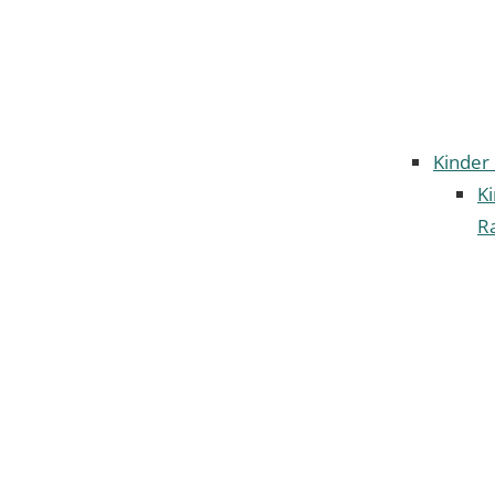
Kinder
K
Ra