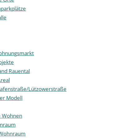
parkplätze
alle
Wohnungsmarkt
jekte
and Rauental
real
afenstraße/Lützowerstraße
ter Modell
le Wohnen
hnraum
r Wohnraum