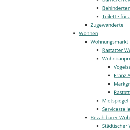
Behinderten
Toilette für 
Zugewanderte
Wohnen
Wohnungsmarkt
Rastatter 
Wohnbaupro
Vogels
Franz A
Markgr
Rastat
Mietspiegel
Servicestel
Bezahlbarer Wo
Städtische