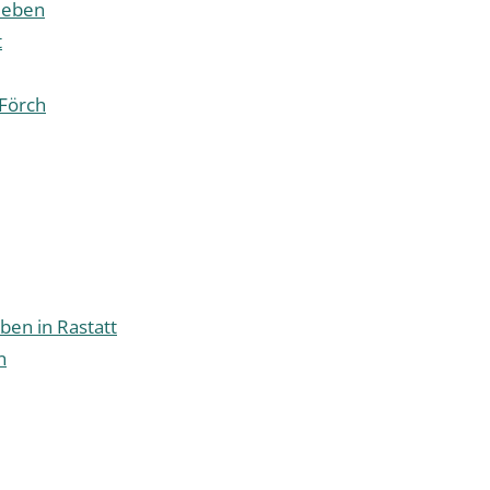
rleben
t
Förch
ben in Rastatt
n