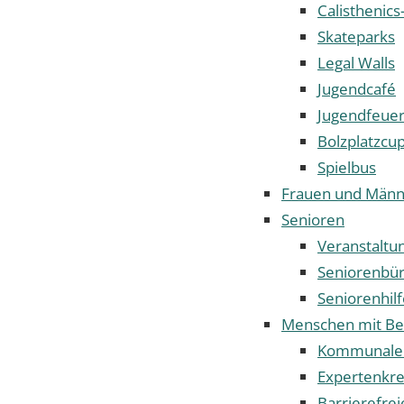
Calisthenics
Skateparks
Legal Walls
Jugendcafé
Jugendfeue
Bolzplatzcu
Spielbus
Frauen und Männ
Senioren
Veranstaltu
Seniorenbü
Seniorenhilf
Menschen mit Be
Kommunaler 
Expertenkrei
Barrierefrei