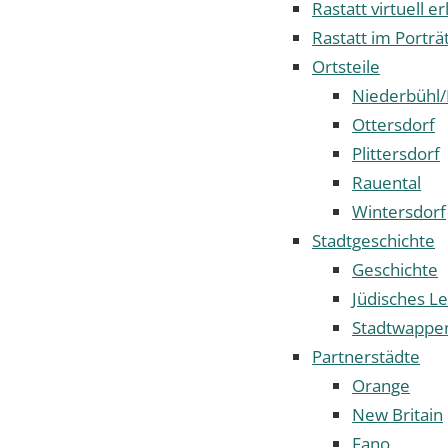
Rastatt virtuell e
Rastatt im Porträ
Ortsteile
Niederbühl/
Ottersdorf
Plittersdorf
Rauental
Wintersdorf
Stadtgeschichte
Geschichte
Jüdisches Le
Stadtwappe
Partnerstädte
Orange
New Britain
Fano