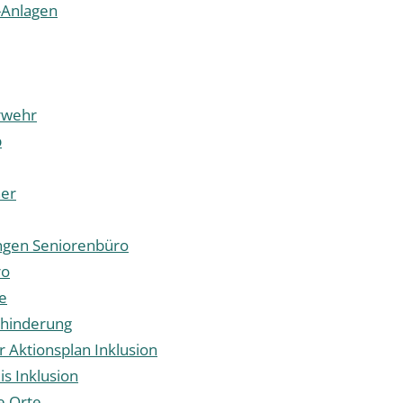
-Anlagen
rwehr
p
er
ngen Seniorenbüro
ro
e
hinderung
Aktionsplan Inklusion
s Inklusion
e Orte