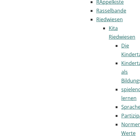
RAppelkiste
Rasselbande
Riedwiesen
Kita
Riedwiesen
Die
Kindert
Kindert
als
Bildung
spielen
lernen
Sprach
Partizip
Normen
Werte