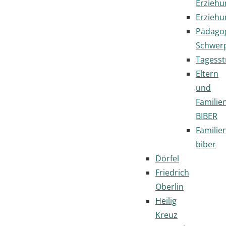
Erziehu
Erziehu
Pädago
Schwer
Tagesst
Eltern
und
Familie
BIBER
Familie
biber
Dörfel
Friedrich
Oberlin
Heilig
Kreuz