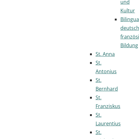
und
Kultur
Bilingua
deutsc
französ
Bildung
St. Anna
St.
Antonius
St.
Bernhard
St.
Franziskus
St.
Laurentius
St.