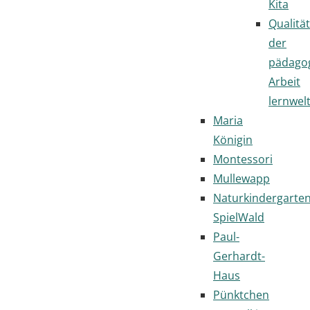
Kita
Qualität
der
pädago
Arbeit
lernwel
Maria
Königin
Montessori
Mullewapp
Naturkindergarte
SpielWald
Paul-
Gerhardt-
Haus
Pünktchen