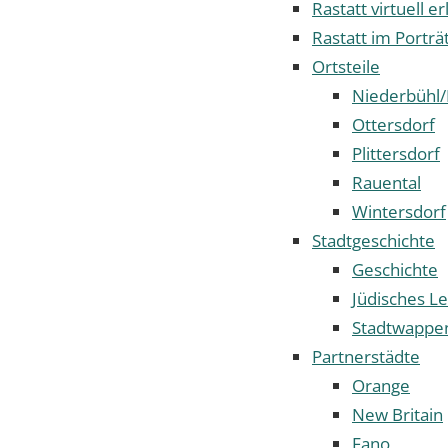
Rastatt virtuell e
Rastatt im Porträ
Ortsteile
Niederbühl/
Ottersdorf
Plittersdorf
Rauental
Wintersdorf
Stadtgeschichte
Geschichte
Jüdisches Le
Stadtwappe
Partnerstädte
Orange
New Britain
Fano