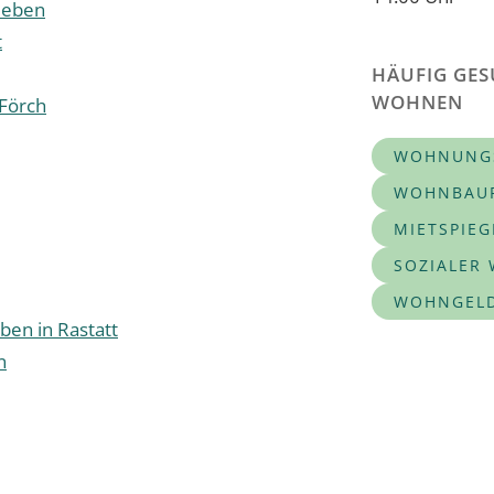
rleben
t
HÄUFIG GES
WOHNEN
Förch
WOHNUNG
WOHNBAUP
MIETSPIEG
SOZIALER
WOHNGEL
ben in Rastatt
n