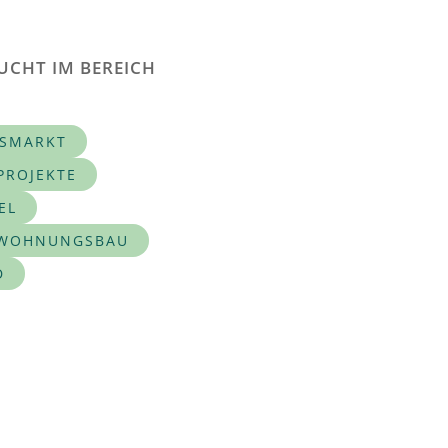
UCHT IM BEREICH
SMARKT
ROJEKTE
EL
 WOHNUNGSBAU
D