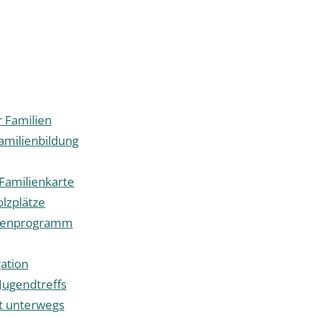
r Familien
amilienbildung
 Familienkarte
olzplätze
ienprogramm
ation
Jugendtreffs
t unterwegs