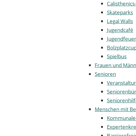
Calisthenics
Skateparks
Legal Walls
Jugendcafé
Jugendfeue
Bolzplatzcu
Spielbus
Frauen und Männ
Senioren
Veranstaltu
Seniorenbü
Seniorenhilf
Menschen mit Be
Kommunaler 
Expertenkrei
Barrierefrei