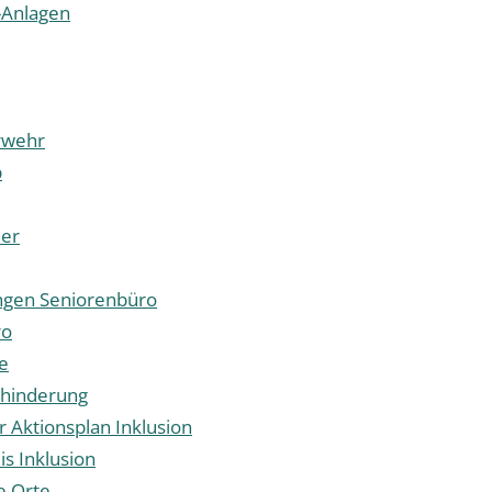
-Anlagen
rwehr
p
er
ngen Seniorenbüro
ro
e
hinderung
Aktionsplan Inklusion
s Inklusion
e Orte