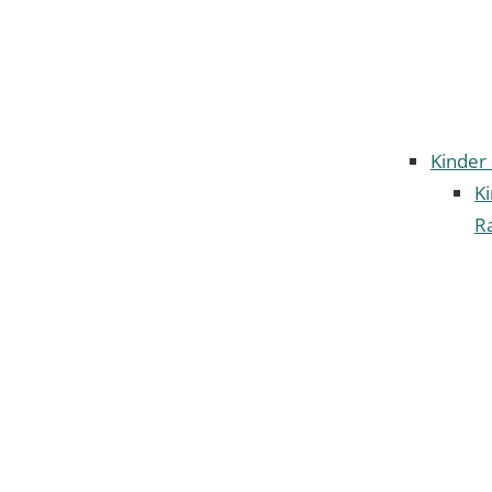
Kinder
K
Ra