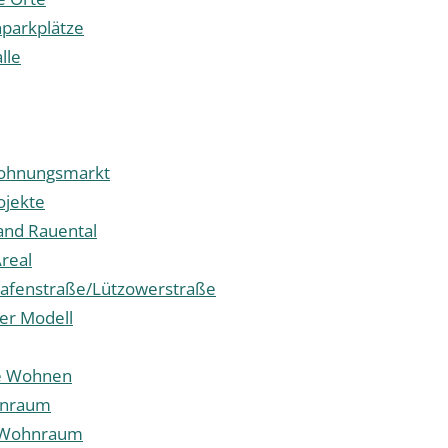
parkplätze
alle
Wohnungsmarkt
jekte
and Rauental
real
afenstraße/Lützowerstraße
ter Modell
le Wohnen
hnraum
r Wohnraum