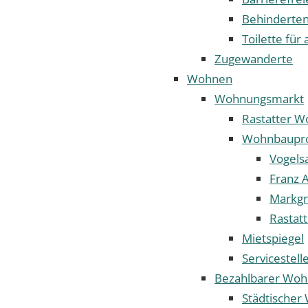
Behinderten
Toilette für 
Zugewanderte
Wohnen
Wohnungsmarkt
Rastatter 
Wohnbaupro
Vogels
Franz A
Markgr
Rastat
Mietspiegel
Servicestel
Bezahlbarer Wo
Städtische