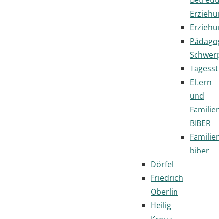
Erziehu
Erziehu
Pädago
Schwer
Tagesst
Eltern
und
Familie
BIBER
Familie
biber
Dörfel
Friedrich
Oberlin
Heilig
Kreuz