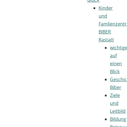
Kinder
und
Famlienzent
BIBER
Rastatt
wichtig
auf
einen
Blick
Geschic
Biber
Ziele
und
Leitbild
Bildung
Betreu