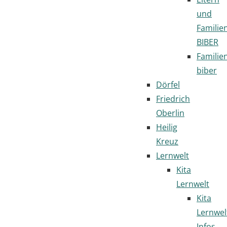
und
Familie
BIBER
Familie
biber
Dörfel
Friedrich
Oberlin
Heilig
Kreuz
Lernwelt
Kita
Lernwelt
Kita
Lernwel
Infos