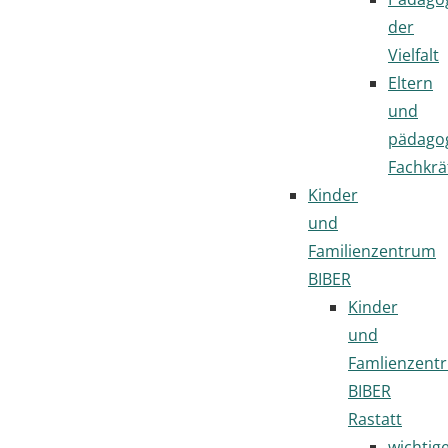
der
Vielfalt
Eltern
und
pädago
Fachkrä
Kinder
und
Familienzentrum
BIBER
Kinder
und
Famlienzent
BIBER
Rastatt
wichtig