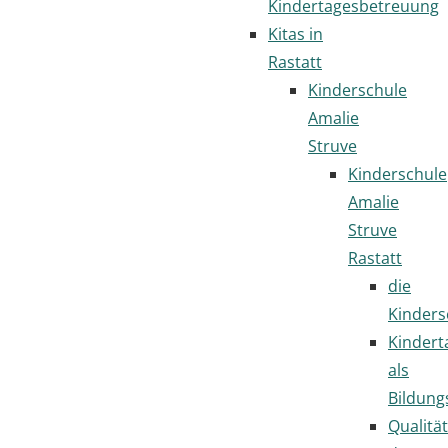
Kindertagesbetreuung
Kitas in
Rastatt
Kinderschule
Amalie
Struve
Kinderschule
Amalie
Struve
Rastatt
die
Kinders
Kindert
als
Bildung
Qualität