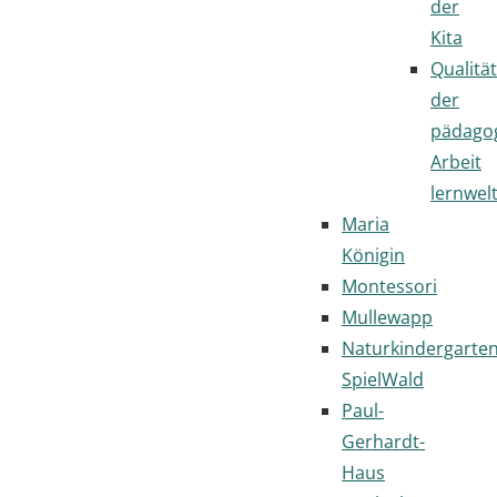
der
Kita
Qualität
der
pädago
Arbeit
lernwel
Maria
Königin
Montessori
Mullewapp
Naturkindergarte
SpielWald
Paul-
Gerhardt-
Haus