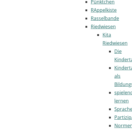
Pünktchen
RAppelkiste
Rasselbande
Riedwiesen
Kita
Riedwiesen
Die
Kindert
Kindert
als
Bildung
spielen
lernen
Sprach
Partizip
Normen