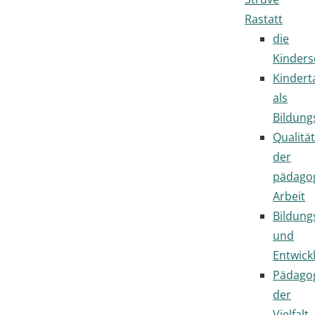
Rastatt
die
Kinders
Kindert
als
Bildung
Qualität
der
pädago
Arbeit
Bildung
und
Entwick
Pädago
der
Vielfalt