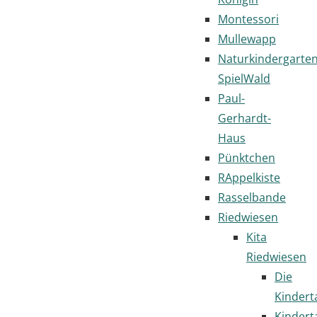
Montessori
Mullewapp
Naturkindergarte
SpielWald
Paul-
Gerhardt-
Haus
Pünktchen
RAppelkiste
Rasselbande
Riedwiesen
Kita
Riedwiesen
Die
Kindert
Kindert