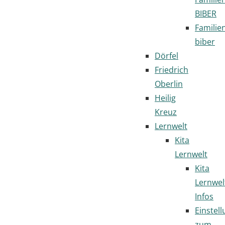
BIBER
Familie
biber
Dörfel
Friedrich
Oberlin
Heilig
Kreuz
Lernwelt
Kita
Lernwelt
Kita
Lernwel
Infos
Einstel
zum