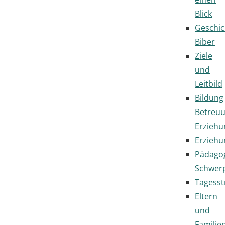
Blick
Geschic
Biber
Ziele
und
Leitbild
Bildung
Betreu
Erziehu
Erziehu
Pädago
Schwer
Tagesst
Eltern
und
Familie