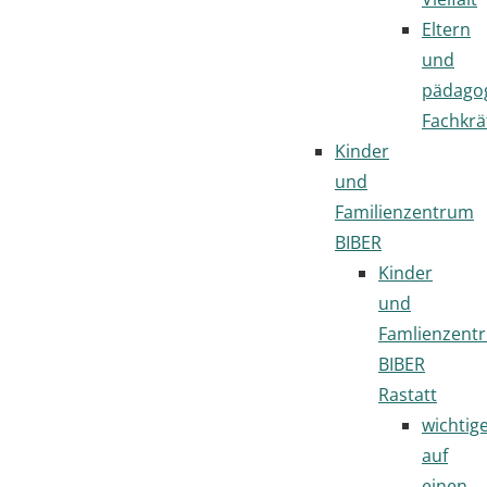
Eltern
und
pädago
Fachkrä
Kinder
und
Familienzentrum
BIBER
Kinder
und
Famlienzent
BIBER
Rastatt
wichtig
auf
einen