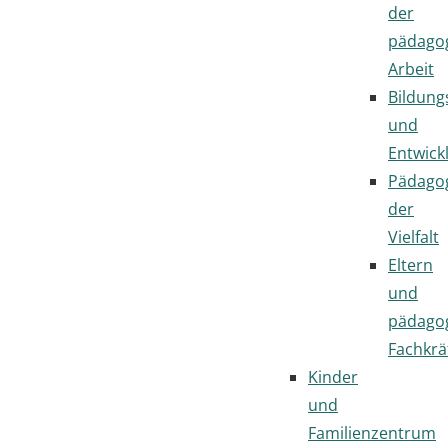
der
pädago
Arbeit
Bildung
und
Entwick
Pädago
der
Vielfalt
Eltern
und
pädago
Fachkrä
Kinder
und
Familienzentrum