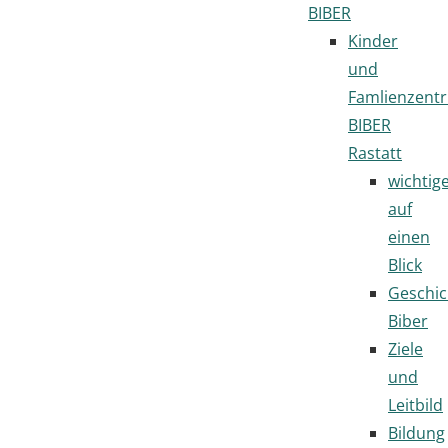
BIBER
Kinder
und
Famlienzent
BIBER
Rastatt
wichtig
auf
einen
Blick
Geschic
Biber
Ziele
und
Leitbild
Bildung