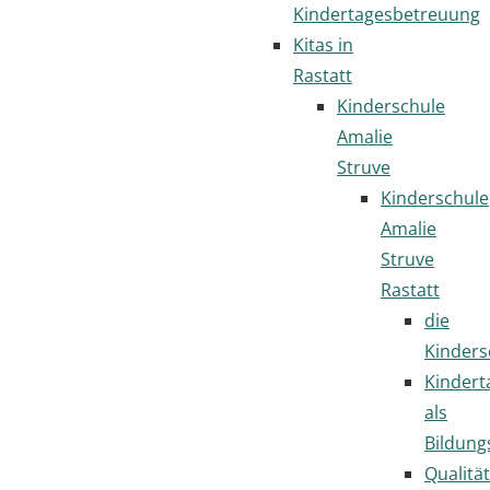
Kindertagesbetreuung
Kitas in
Rastatt
Kinderschule
Amalie
Struve
Kinderschule
Amalie
Struve
Rastatt
die
Kinders
Kindert
als
Bildung
Qualität