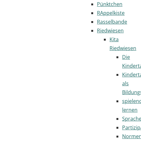
Pünktchen
RAppelkiste
Rasselbande
Riedwiesen
Kita
Riedwiesen
Die
Kindert
Kindert
als
Bildung
spielen
lernen
Sprach
Partizip
Normen