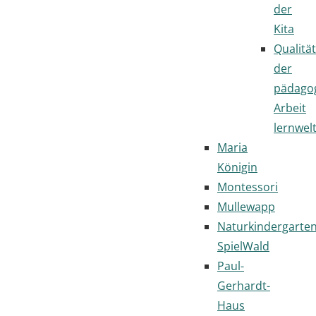
der
Kita
Qualität
der
pädago
Arbeit
lernwel
Maria
Königin
Montessori
Mullewapp
Naturkindergarte
SpielWald
Paul-
Gerhardt-
Haus