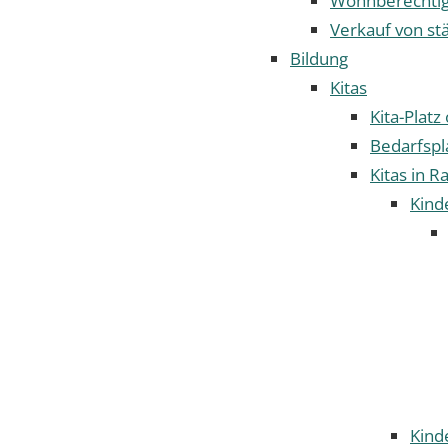
Wohnberechtig
Verkauf von st
Bildung
Kitas
Kita-Plat
Bedarfspl
Kitas in R
Kind
Kind