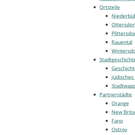
Ortsteile
Niederbüh
Ottersdor
Plittersdo
Rauental
Wintersdo
Stadtgeschicht
Geschicht
Jüdisches
Stadtwap
Partnerstädte
Orange
New Brita
Fano
Ostrov