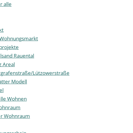
r alle
kt
r Wohnungsmarkt
rojekte
lsand Rauental
z Areal
grafenstraße/Lützowerstraße
atter Modell
el
elle Wohnen
Wohnraum
her Wohnraum