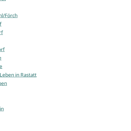
l/Förch
f
rf
rf
e
e
 Leben in Rastatt
pen
in