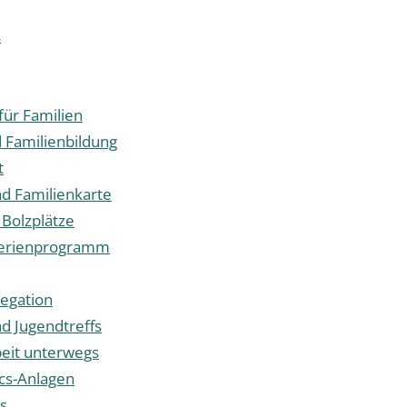
s
für Familien
d Familienbildung
t
nd Familienkarte
 Bolzplätze
erienprogramm
egation
nd Jugendtreffs
eit unterwegs
ics-Anlagen
s