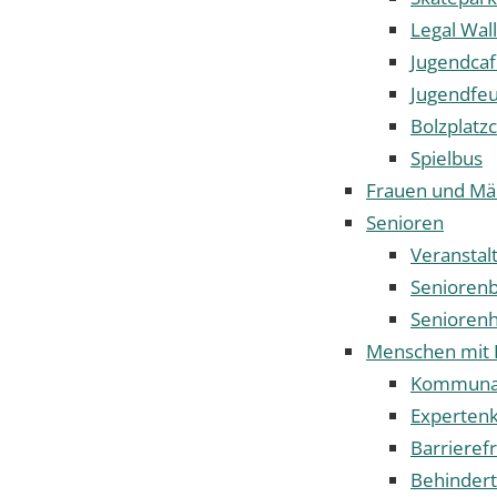
Legal Wal
Jugendca
Jugendfe
Bolzplatz
Spielbus
Frauen und Mä
Senioren
Veranstal
Senioren
Seniorenh
Menschen mit 
Kommunale
Expertenk
Barrieref
Behindert