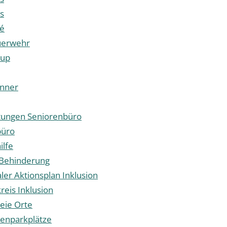
ls
fé
uerwehr
cup
nner
tungen Seniorenbüro
büro
ilfe
Behinderung
r Aktionsplan Inklusion
reis Inklusion
reie Orte
enparkplätze