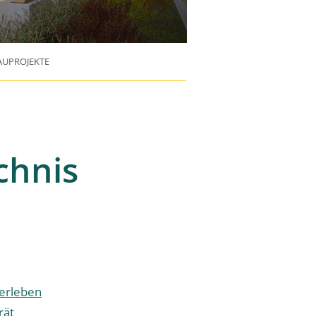
UPROJEKTE
chnis
 erleben
rät