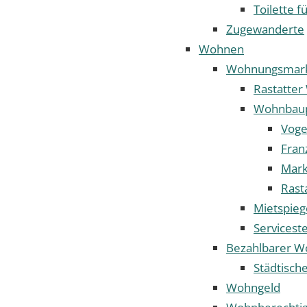
Toilette fü
Zugewanderte
Wohnen
Wohnungsmar
Rastatte
Wohnbaup
Voge
Fran
Mark
Rast
Mietspieg
Servicest
Bezahlbarer 
Städtisc
Wohngeld