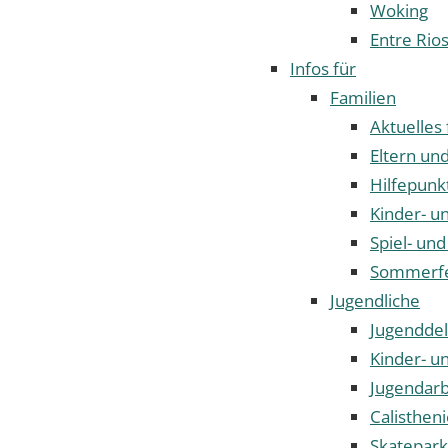
Woking
Entre Rio
Infos für
Familien
Aktuelles 
Eltern un
Hilfepunk
Kinder- u
Spiel- und
Sommerf
Jugendliche
Jugenddel
Kinder- u
Jugendarb
Calisthen
Skatepark