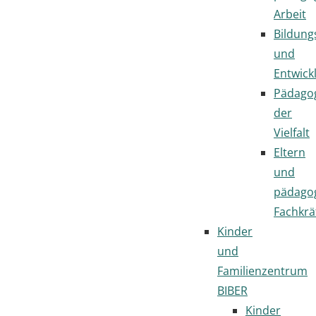
Arbeit
Bildung
und
Entwick
Pädago
der
Vielfalt
Eltern
und
pädago
Fachkrä
Kinder
und
Familienzentrum
BIBER
Kinder