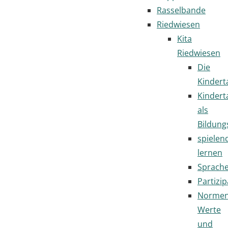
Rasselbande
Riedwiesen
Kita
Riedwiesen
Die
Kindert
Kindert
als
Bildung
spielen
lernen
Sprach
Partizip
Normen
Werte
und