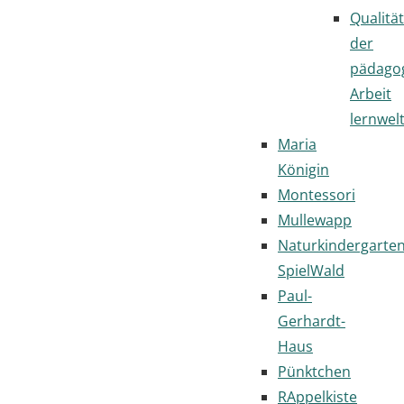
Qualität
der
pädago
Arbeit
lernwel
Maria
Königin
Montessori
Mullewapp
Naturkindergarte
SpielWald
Paul-
Gerhardt-
Haus
Pünktchen
RAppelkiste