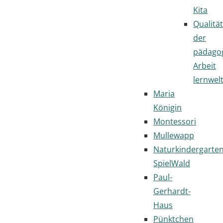
Kita
Qualität
der
pädago
Arbeit
lernwel
Maria
Königin
Montessori
Mullewapp
Naturkindergarte
SpielWald
Paul-
Gerhardt-
Haus
Pünktchen