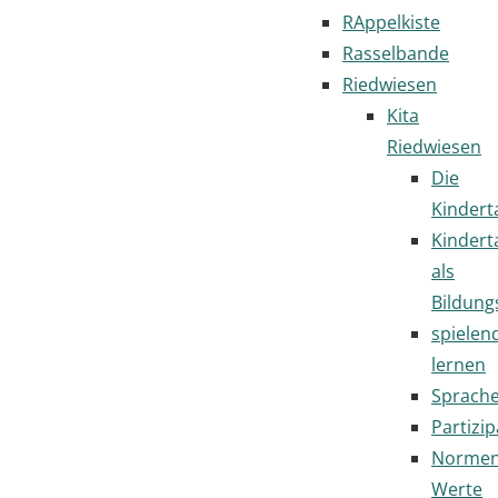
RAppelkiste
Rasselbande
Riedwiesen
Kita
Riedwiesen
Die
Kindert
Kindert
als
Bildung
spielen
lernen
Sprach
Partizip
Normen
Werte