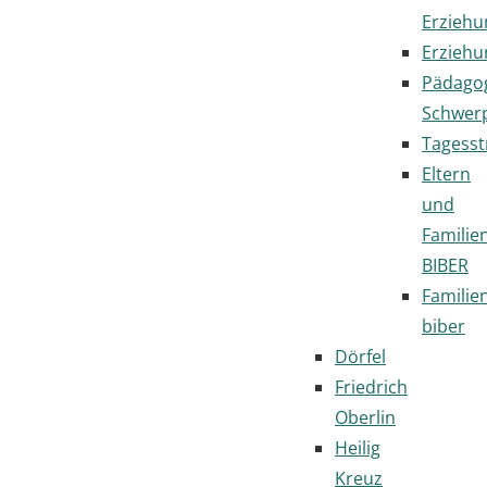
Erziehu
Erziehu
Pädago
Schwer
Tagesst
Eltern
und
Familie
BIBER
Familie
biber
Dörfel
Friedrich
Oberlin
Heilig
Kreuz