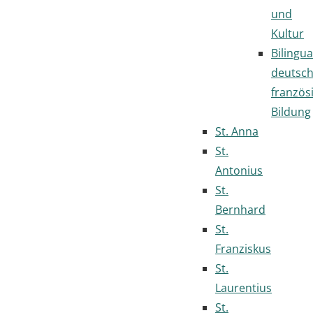
und
Kultur
Bilingua
deutsc
französ
Bildung
St. Anna
St.
Antonius
St.
Bernhard
St.
Franziskus
St.
Laurentius
St.