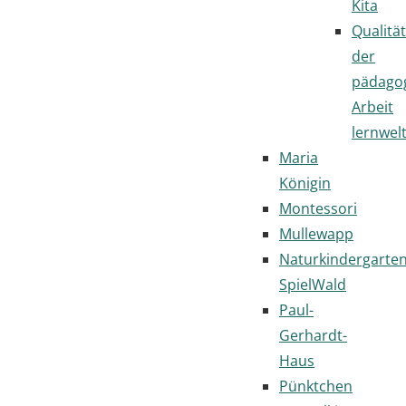
Kita
Qualität
der
pädago
Arbeit
lernwel
Maria
Königin
Montessori
Mullewapp
Naturkindergarte
SpielWald
Paul-
Gerhardt-
Haus
Pünktchen