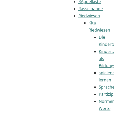
RAppelkiste
Rasselbande
Riedwiesen
Kita
Riedwiesen
Die
Kindert
Kindert
als
Bildung
spielen
lernen
Sprach
Partizip
Normen
Werte