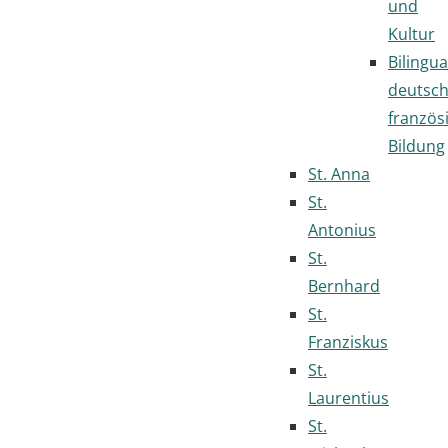
und
Kultur
Bilingua
deutsc
französ
Bildung
St. Anna
St.
Antonius
St.
Bernhard
St.
Franziskus
St.
Laurentius
St.