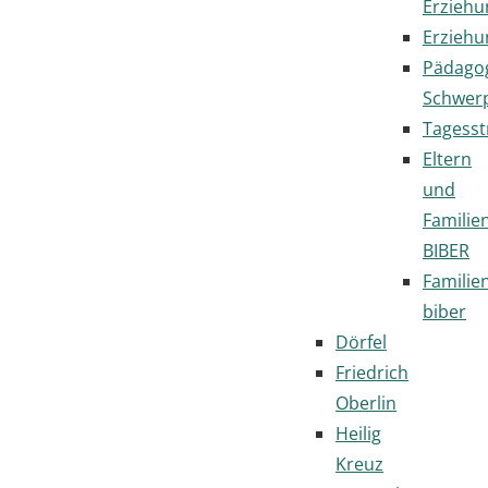
Erziehu
Erziehu
Pädago
Schwer
Tagesst
Eltern
und
Familie
BIBER
Familie
biber
Dörfel
Friedrich
Oberlin
Heilig
Kreuz