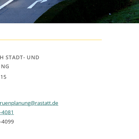
H STADT- UND
UNG
 15
gruenplanung@rastatt.de
-4081
-4099