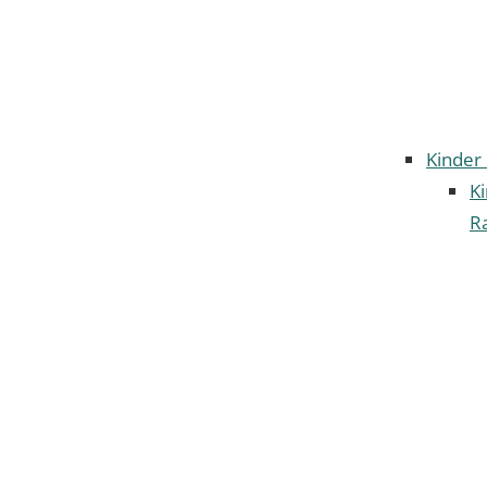
Kinder
K
Ra