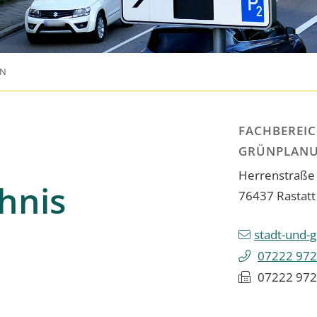
AN
FACHBEREIC
GRÜNPLAN
Herrenstraße
hnis
76437
Rastatt
stadt-und-
07222 972
07222 972