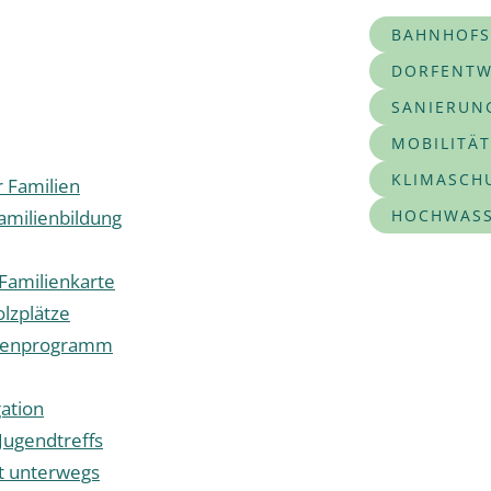
BAHNHOFS
DORFENTW
SANIERUN
MOBILITÄ
KLIMASCH
r Familien
amilienbildung
HOCHWASS
 Familienkarte
olzplätze
ienprogramm
ation
Jugendtreffs
t unterwegs