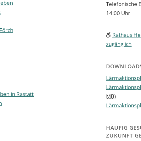
rleben
Telefonische E
t
14:00 Uhr
Förch
Rathaus Her
zugänglich
DOWNLOAD
Lärmaktionspl
Lärmaktions
ben in Rastatt
MB
)
n
Lärmaktionspl
HÄUFIG GES
ZUKUNFT G