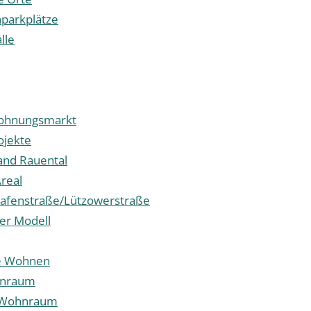
parkplätze
alle
Wohnungsmarkt
jekte
and Rauental
real
afenstraße/Lützowerstraße
ter Modell
le Wohnen
hnraum
r Wohnraum