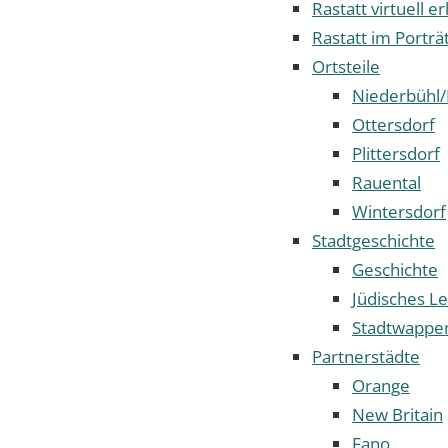
Rastatt virtuell e
Rastatt im Porträ
Ortsteile
Niederbühl/
Ottersdorf
Plittersdorf
Rauental
Wintersdorf
Stadtgeschichte
Geschichte
Jüdisches Le
Stadtwappe
Partnerstädte
Orange
New Britain
Fano