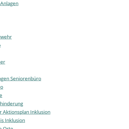
-Anlagen
rwehr
p
er
ngen Seniorenbüro
ro
e
hinderung
Aktionsplan Inklusion
s Inklusion
e Orte