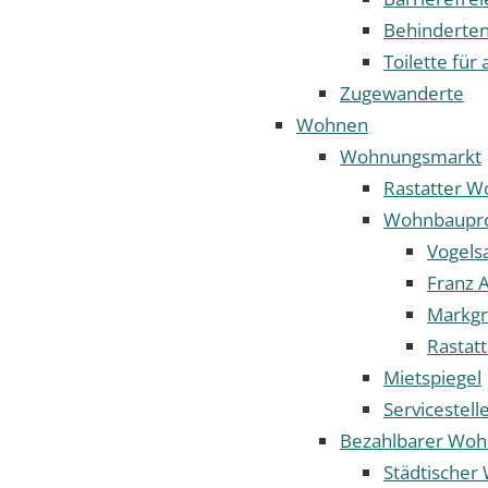
Behinderten
Toilette für 
Zugewanderte
Wohnen
Wohnungsmarkt
Rastatter 
Wohnbaupro
Vogels
Franz A
Markgr
Rastat
Mietspiegel
Servicestel
Bezahlbarer Wo
Städtische