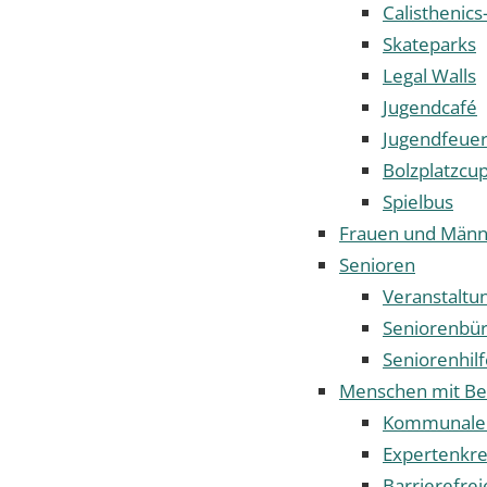
Calisthenics
Skateparks
Legal Walls
Jugendcafé
Jugendfeue
Bolzplatzcu
Spielbus
Frauen und Männ
Senioren
Veranstaltu
Seniorenbü
Seniorenhilf
Menschen mit Be
Kommunaler 
Expertenkrei
Barrierefrei