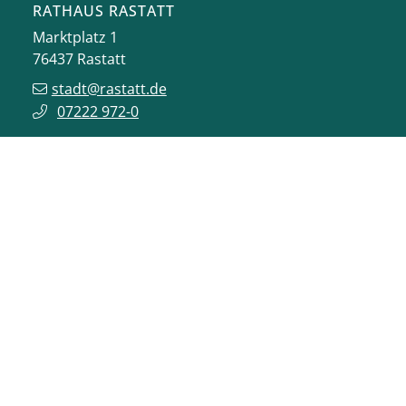
RATHAUS RASTATT
Marktplatz 1
76437
Rastatt
stadt@rastatt.de
07222 972-0
BÜRGERBÜRO
Herrenstraße 15
76437
Rastatt
buergerbuero@rastatt.de
07222 972-7110