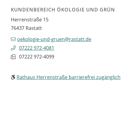
KUNDENBEREICH ÖKOLOGIE UND GRÜN
Herrenstraße 15
76437
Rastatt
oekologie-und-gruen@rastatt.de
07222 972-4081
07222 972-4099
Rathaus Herrenstraße barrierefrei zugänglich
DOWNLOADS
Präsentation FÖJ
(PDF)
(1,3
MB
)
HÄUFIG GESUCHT IM BEREICH NATUR UND