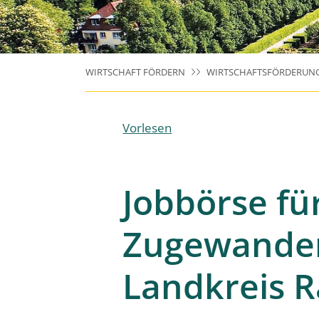
WIRTSCHAFT FÖRDERN
WIRTSCHAFTSFÖRDERUN
Vorlesen
Jobbörse fü
Zugewander
Landkreis R