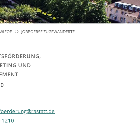
WIFOE
JOBBOERSE ZUGEWANDERTE
TSFÖRDERUNG,
ETING UND
EMENT
50
sfoerderung@rastatt.de
-1210