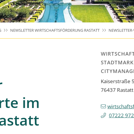
G
NEWSLETTER WIRTSCHAFTSFÖRDERUNG RASTATT
NEWSLETTER-
WIRTSCHAF
STADTMARK
CITYMANAG
r
Kaiserstraße 
76437
Rastatt
te im
wirtschaft
astatt
07222 972