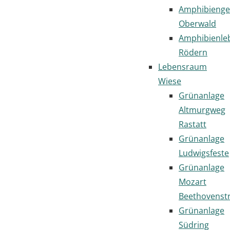
Amphibienge
Oberwald
Amphibienl
Rödern
Lebensraum
Wiese
Grünanlage
Altmurgweg
Rastatt
Grünanlage
Ludwigsfeste
Grünanlage
Mozart
Beethovenst
Grünanlage
Südring