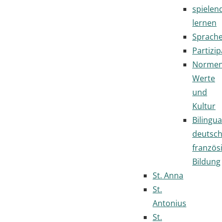
spielen
lernen
Sprach
Partizip
Normen
Werte
und
Kultur
Bilingua
deutsc
französ
Bildung
St. Anna
St.
Antonius
St.