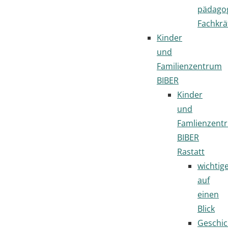
pädago
Fachkrä
Kinder
und
Familienzentrum
BIBER
Kinder
und
Famlienzent
BIBER
Rastatt
wichtig
auf
einen
Blick
Geschic