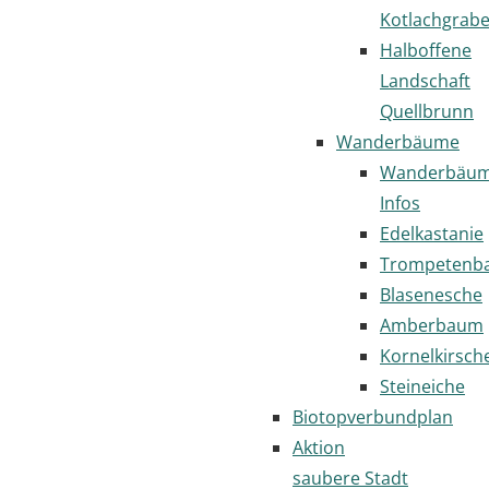
Kotlachgrab
Halboffene
Landschaft
Quellbrunn
Wanderbäume
Wanderbäu
Infos
Edelkastanie
Trompetenb
Blasenesche
Amberbaum
Kornelkirsch
Steineiche
Biotopverbundplan
Aktion
saubere Stadt