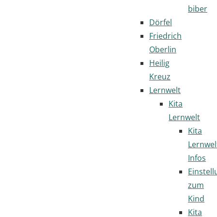
biber
Dörfel
Friedrich
Oberlin
Heilig
Kreuz
Lernwelt
Kita
Lernwelt
Kita
Lernwel
Infos
Einstel
zum
Kind
Kita