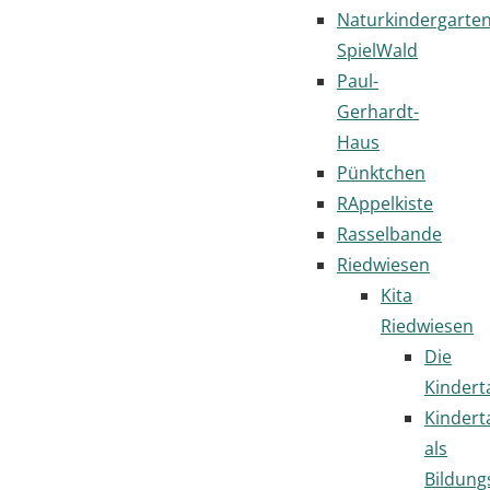
Naturkindergarte
SpielWald
Paul-
Gerhardt-
Haus
Pünktchen
RAppelkiste
Rasselbande
Riedwiesen
Kita
Riedwiesen
Die
Kindert
Kindert
als
Bildung