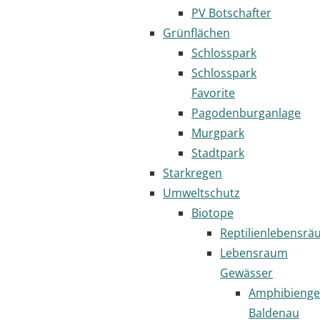
PV Botschafter
Grünflächen
Schlosspark
Schlosspark
Favorite
Pagodenburganlage
Murgpark
Stadtpark
Starkregen
Umweltschutz
Biotope
Reptilienlebensr
Lebensraum
Gewässer
Amphibienge
Baldenau