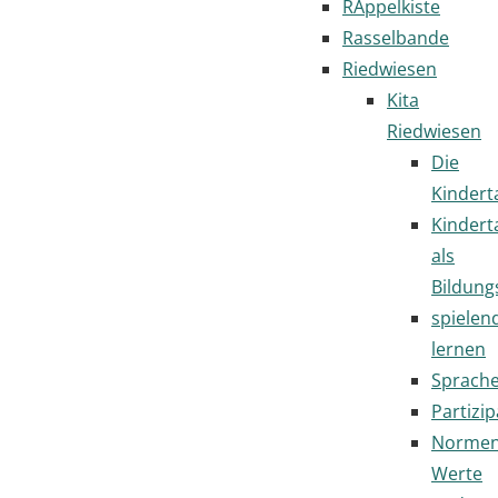
RAppelkiste
Rasselbande
Riedwiesen
Kita
Riedwiesen
Die
Kindert
Kindert
als
Bildung
spielen
lernen
Sprach
Partizip
Normen
Werte