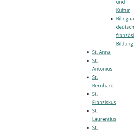
und
Kultur
Bilingua
deutsc
französ
Bildung
St. Anna
St.
Antonius
St.
Bernhard
St.
Franziskus
St.
Laurentius
St.