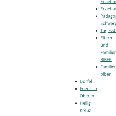
Erziehu
Erziehu
Pädago
Schwer
Tagesst
Eltern
und
Familie
BIBER
Familie
biber
Dörfel
Friedrich
Oberlin
Heilig
Kreuz