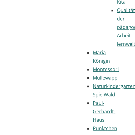
Kita
Qualität
der
pädago
Arbeit
lernwel
Maria
Königin
Montessori
Mullewapp
Naturkindergarte
SpielWald
Paul-
Gerhardt-
Haus
Pünktchen