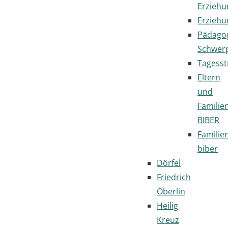
Erziehu
Erziehu
Pädago
Schwer
Tagesst
Eltern
und
Familie
BIBER
Familie
biber
Dörfel
Friedrich
Oberlin
Heilig
Kreuz