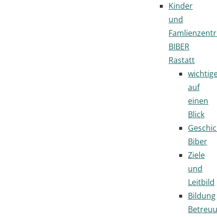
Kinder
und
Famlienzent
BIBER
Rastatt
wichtig
auf
einen
Blick
Geschic
Biber
Ziele
und
Leitbild
Bildung
Betreu