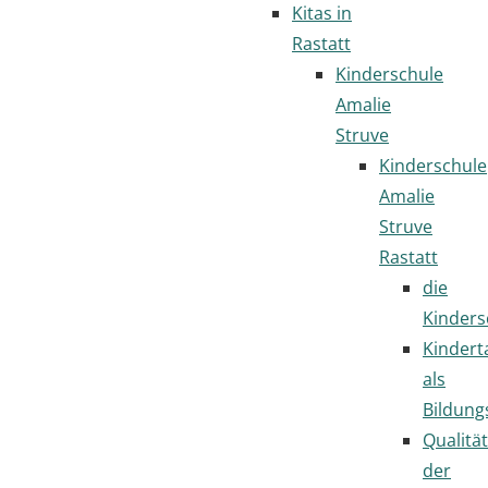
Kitas in
Rastatt
Kinderschule
Amalie
Struve
Kinderschule
Amalie
Struve
Rastatt
die
Kinders
Kindert
als
Bildung
Qualität
der