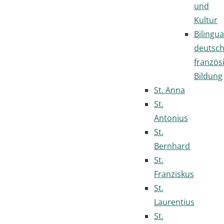
und
Kultur
Bilingua
deutsc
französ
Bildung
St. Anna
St.
Antonius
St.
Bernhard
St.
Franziskus
St.
Laurentius
St.