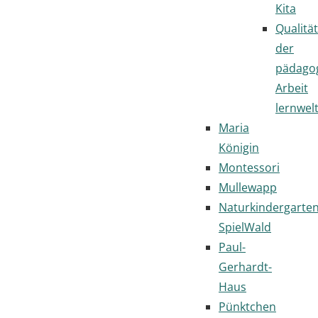
Kita
Qualität
der
pädago
Arbeit
lernwel
Maria
Königin
Montessori
Mullewapp
Naturkindergarte
SpielWald
Paul-
Gerhardt-
Haus
Pünktchen