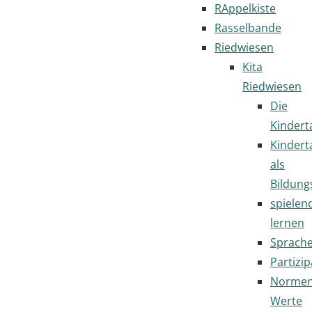
RAppelkiste
Rasselbande
Riedwiesen
Kita
Riedwiesen
Die
Kindert
Kindert
als
Bildung
spielen
lernen
Sprach
Partizip
Normen
Werte