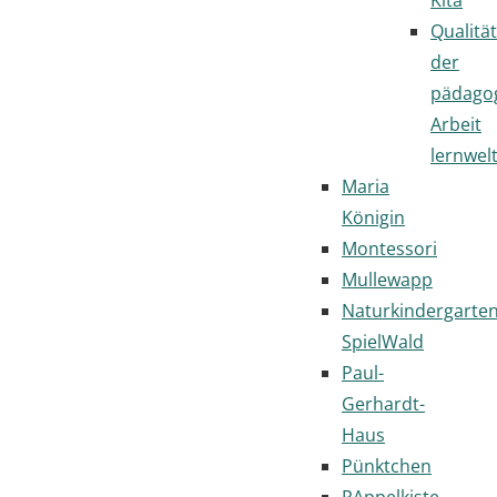
Qualität
der
pädago
Arbeit
lernwel
Maria
Königin
Montessori
Mullewapp
Naturkindergarte
SpielWald
Paul-
Gerhardt-
Haus
Pünktchen
RAppelkiste