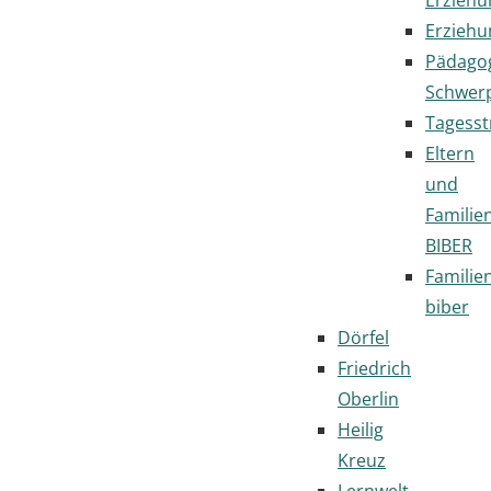
Erziehu
Pädago
Schwer
Tagesst
Eltern
und
Familie
BIBER
Familie
biber
Dörfel
Friedrich
Oberlin
Heilig
Kreuz
Lernwelt