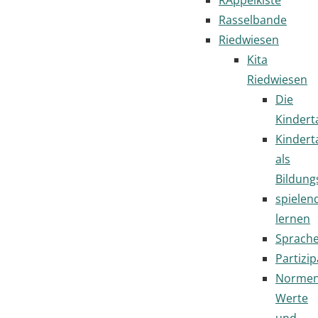
Rasselbande
Riedwiesen
Kita
Riedwiesen
Die
Kindert
Kindert
als
Bildung
spielen
lernen
Sprach
Partizip
Normen
Werte
und