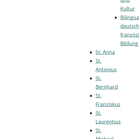
Kultur
Bilingua
deutsc
französ
Bildung
St. Anna
St.
Antonius
St.
Bernhard
St.
Franziskus
St.
Laurentius
St.
Michael