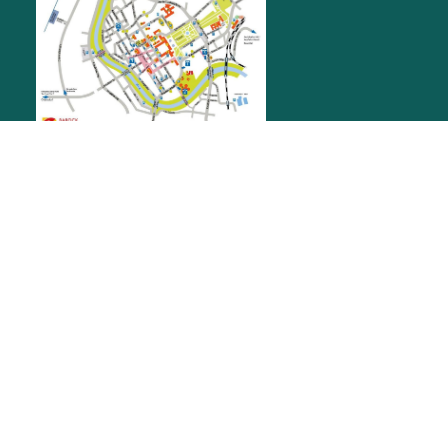
RATHAUS RASTATT
Marktplatz 1
76437
Rastatt
stadt@rastatt.de
07222 972-0
BÜRGERBÜRO