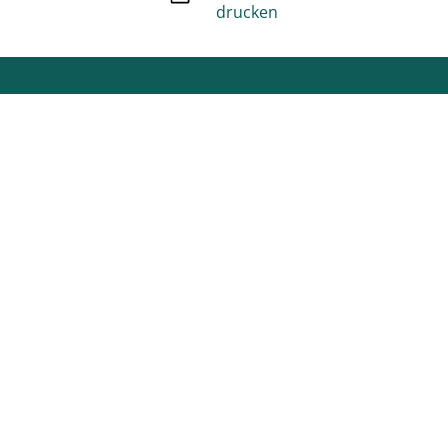
drucken
Unsere Social Media Kanäle
Facebook
Instagram
Youtube
Stage