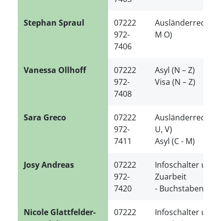
Stephan Spraul
07222
Ausländerrecht (D
972-
M O)
7406
Vanessa Ollhoff
07222
Asyl (N – Z)
972-
Visa (N – Z)
7408
Sara Greco
07222
Ausländerrecht (A 
972-
U, V)
7411
Asyl (C - M)
Josy Andreas
07222
Infoschalter und
972-
Zuarbeit
7420
- Buchstaben A - J
Nicole Glattfelder-
07222
Infoschalter und