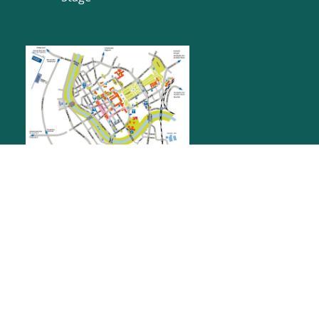
RATHAUS RASTATT
Marktplatz 1
76437
Rastatt
stadt@rastatt.de