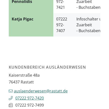
Pennolidis
972-
Zuarbeit
7421
- Buchstaben K - 
Katja Pigac
07222
Infoschalter und
972-
Zuarbeit
7407
- Buchstaben S - Z
KUNDENBEREICH AUSLÄNDERWESEN
Kaiserstraße 48a
76437
Rastatt
auslaenderwesen@rastatt.de
07222 972-7420
07222 972-7499