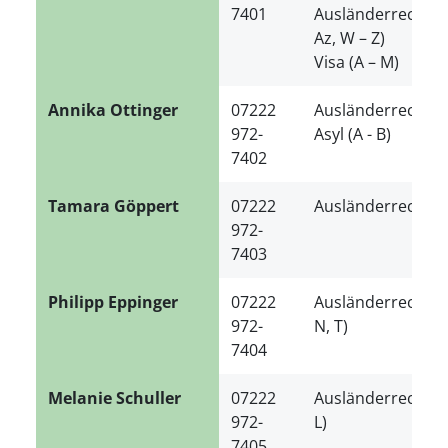
7401
Ausländerrecht (
Az, W – Z)
Visa (A – M)
Annika Ottinger
07222
Ausländerrecht (F,
972-
Asyl (A - B)
7402
Tamara Göppert
07222
Ausländerrecht (P 
972-
7403
Philipp Eppinger
07222
Ausländerrecht (B
972-
N, T)
7404
Melanie Schuller
07222
Ausländerrecht (E, 
972-
L)
7405