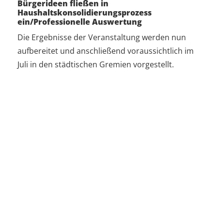
Bürgerideen fließen in
Haushaltskonsolidierungsprozess
ein/Professionelle Auswertung
Die Ergebnisse der Veranstaltung werden nun
aufbereitet und anschließend voraussichtlich im
Juli in den städtischen Gremien vorgestellt.
GESCHÄFTSSTELLE GEMEINDERAT UND
BÜRGERBETEILIGUNG
HEIKE
MAST
Koordinatorin für Bürgerbeteiligung
Marktplatz 1