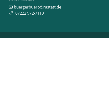
buergerbuero@rastatt.de
07222 972-7110
ONLINE-DIENSTE
VERANSTALTUNGEN