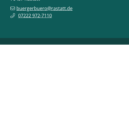
buergerbuero@rastatt.de
07222 972-7110
ONLINE-DIENSTE
VERANSTALTUNGEN