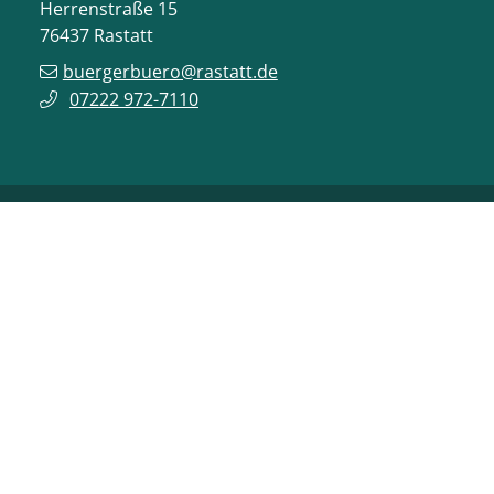
Herrenstraße 15
76437
Rastatt
buergerbuero@rastatt.de
07222 972-7110
ONLINE-DIENSTE
VERANSTALTUNGEN