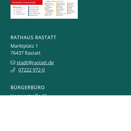
RATHAUS RASTATT
Marktplatz 1
76437
Rastatt
stadt@rastatt.de
07222 972-0
BÜRGERBÜRO
Herrenstraße 15
76437
Rastatt
buergerbuero@rastatt.de
07222 972-7110