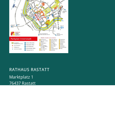
RATHAUS RASTATT
Marktplatz 1
76437
Rastatt
stadt@rastatt.de
07222 972-0
BÜRGERBÜRO