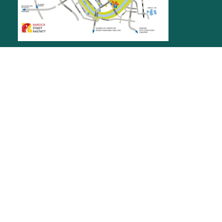
STADTMUSEUM
Herrenstraße 11
76437
Rastatt
museen@rastatt.de
07222 972-8401
ÖFFNUNGSZEITEN
Do, Fr, Sa: 12 bis 17 Uhr
So und Feiertage: 11 bis 17 Uhr